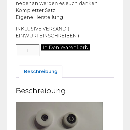
nebenan werden es euch danken.
Kompletter Satz
Eigene Herstellung
INKLUSIVE VERSAND (
EINWURFEINSCHREIBEN )
VW
In Den Warenkorb
Bus
T3
Schiebetür
Beschreibung
Lagersatz
auch
Beschreibung
ab
8/84
-
92
MACH
DEINE