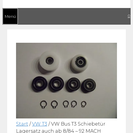
0
Menü
Start
/
VW T3
/ VW Bus T3 Schiebetür
Lagersatz auch ab 8/84 – 92 MACH