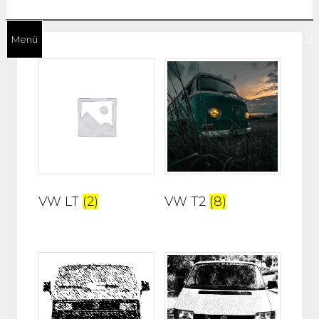
0
Menü
VW LT
(2)
VW T2
(8)